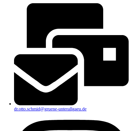
dr.otto.schmid@gruene-unterallgaeu.de